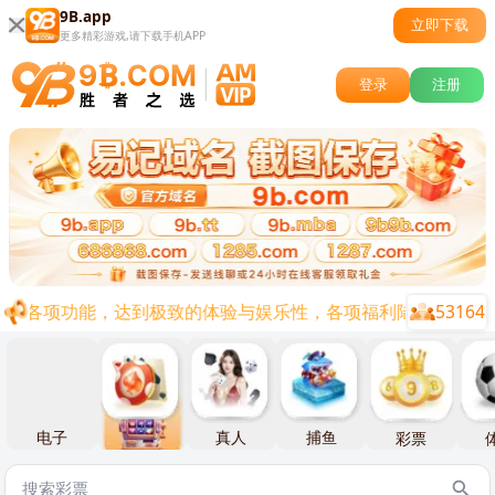
9B.app
立即下载
更多精彩游戏,请下载手机APP
登录
注册
53164
行的各项功能，达到极致的体验与娱乐性，各项福利陆续上线，让您
电子
棋牌
真人
捕鱼
彩票
体