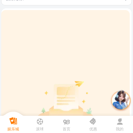
娱乐城
滚球
首页
优惠
我的
暂无数据